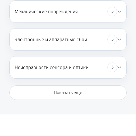
Замена ключей управления
Механические повреждения
5
380 руб
60 минут
Замена USB порта
420 руб
60 минут
Электронные и аппаратные сбои
5
Замена процессора
550 руб
60 минут
Неисправности сенсора и оптики
5
Замена аккумулятора
460 руб
60 минут
Показать ещё
Замена корпуса
980 руб
60 минут
Замена дисплея (экрана)
490 руб
60 минут