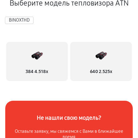
Выберите модель тепловизора ATN
Прошивка (Обновление ПО)
290 руб
60 минут
BINOXTHD
Ремонт платы управления (восстановление)
490 руб
60 минут
Восстановление после попадания влаги
550 руб
60 минут
384 4.518x
640 2.525x
Ремонт Wi-Fi
550 руб
60 минут
Ремонт разъема
420 руб
60 минут
Не нашли свою модель?
Ремонт капиллярной трубки
Оставьте заявку, мы свяжемся с
Вами в ближайшее
время