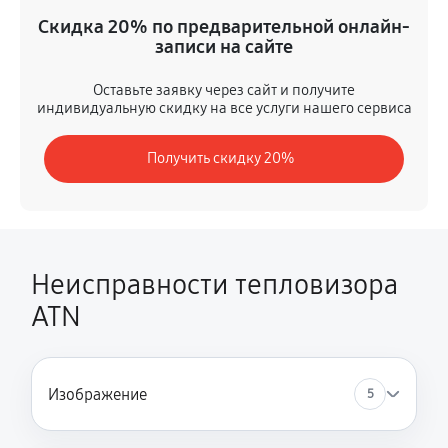
Ремонт оптики
Скидка 20% по предварительной онлайн-
1430 руб
60 минут
записи на сайте
Ремонт датчика синхроимпульсов
Оставьте заявку через сайт и получите
индивидуальную скидку на все услуги нашего сервиса
1040 руб
60 минут
Получить скидку 20%
Калибровка и настройка
590 руб
60 минут
Ремонт встроенного дальнометра и других устройств
490 руб
60 минут
Неисправности тепловизора
ATN
Замена микросхемы усилителя
390 руб
60 минут
Ремонт цепи питания
Изображение
5
780 руб
60 минут